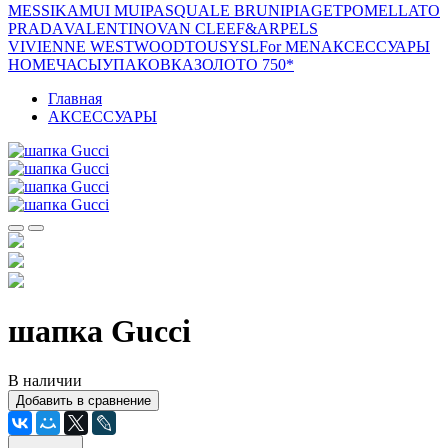
MESSIKA
MUI MUI
PASQUALE BRUNI
PIAGET
POMELLATO
PRADA
VALENTINO
VAN CLEEF&ARPELS
VIVIENNE WESTWOOD
TOUS
YSL
For MEN
АКСЕССУАРЫ
HOME
ЧАСЫ
УПАКОВКА
ЗОЛОТО 750*
Главная
АКСЕССУАРЫ
шапка Gucci
В наличии
Добавить в сравнение