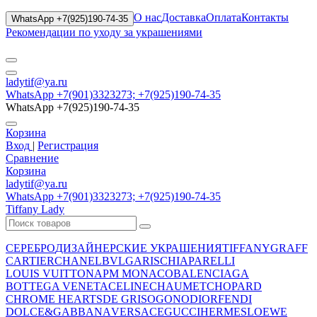
О нас
Доставка
Оплата
Контакты
WhatsApp +7(925)190-74-35
Рекомендации по уходу за украшениями
ladytif@ya.ru
WhatsApp +7(901)3323273; +7(925)190-74-35
WhatsApp +7(925)190-74-35
Корзина
Вход
|
Регистрация
Сравнение
Корзина
ladytif@ya.ru
WhatsApp +7(901)3323273; +7(925)190-74-35
Tiffany Lady
СЕРЕБРО
ДИЗАЙНЕРСКИЕ УКРАШЕНИЯ
TIFFANY
GRAFF
CARTIER
CHANEL
BVLGARI
SCHIAPARELLI
LOUIS VUITTON
APM MONACO
BALENCIAGA
BOTTEGA VENETA
CELINE
CHAUMET
CHOPARD
CHROME HEARTS
DE GRISOGONO
DIOR
FENDI
DOLCE&GABBANA
VERSACE
GUCCI
HERMES
LOEWE