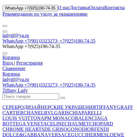
О нас
Доставка
Оплата
Контакты
WhatsApp +7(925)190-74-35
Рекомендации по уходу за украшениями
ladytif@ya.ru
WhatsApp +7(901)3323273; +7(925)190-74-35
WhatsApp +7(925)190-74-35
Корзина
Вход
|
Регистрация
Сравнение
Корзина
ladytif@ya.ru
WhatsApp +7(901)3323273; +7(925)190-74-35
Tiffany Lady
СЕРЕБРО
ДИЗАЙНЕРСКИЕ УКРАШЕНИЯ
TIFFANY
GRAFF
CARTIER
CHANEL
BVLGARI
SCHIAPARELLI
LOUIS VUITTON
APM MONACO
BALENCIAGA
BOTTEGA VENETA
CELINE
CHAUMET
CHOPARD
CHROME HEARTS
DE GRISOGONO
DIOR
FENDI
DOLCE&GABBANA
VERSACE
GUCCI
HERMES
LOEWE