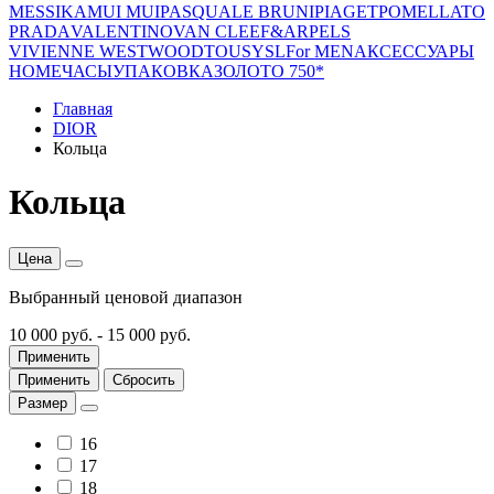
MESSIKA
MUI MUI
PASQUALE BRUNI
PIAGET
POMELLATO
PRADA
VALENTINO
VAN CLEEF&ARPELS
VIVIENNE WESTWOOD
TOUS
YSL
For MEN
АКСЕССУАРЫ
HOME
ЧАСЫ
УПАКОВКА
ЗОЛОТО 750*
Главная
DIOR
Кольца
Кольца
Цена
Выбранный ценовой диапазон
10 000 руб.
-
15 000 руб.
Применить
Применить
Сбросить
Размер
16
17
18