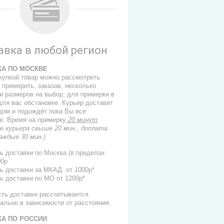
авка в любой регион
КА ПО МОСКВЕ
купкой товар можно рассмотреть
 примерить, заказав, несколько
и размеров на выбор, для примерки в
для вас обстановке. Курьер доставит
 дом и подождёт пока Вы все
е. Время на примерку
20 минут
е курьера свыше 20 мин., доплата
каждые 30 мин.)
ь доставки по Москва (в пределах
00р
ь доставки за МКАД от 1000р*
ь доставки по МО от 1200р*
сть доставки рассчитывается
ально в зависимости от расстояния.
КА ПО РОССИИ