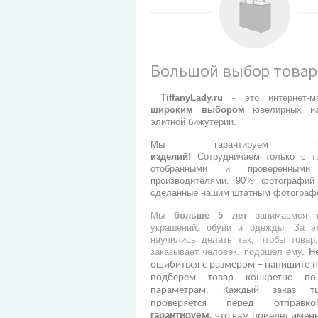
Большой выбор това
TiffanyLady.ru
- э
то интернет-м
широким выбором
ювелирных из
элитной бижутерии.
Мы гарантируем
изделий
!
Сотрудничаем только с т
отобранными и проверенными
производителями.
90% фотографий 
сделанные нашим штатным фотограф
Мы
больше 5 лет
занимаемся п
украшений, обуви и одежды. За э
научились делать так, чтобы товар
заказывает человек, подошел ему.
Н
ошибиться с размером – напишите н
подберем товар конкретно п
параметрам. Каждый заказ тщ
проверяется перед отправ
гарантируем,
что вам приедет именн