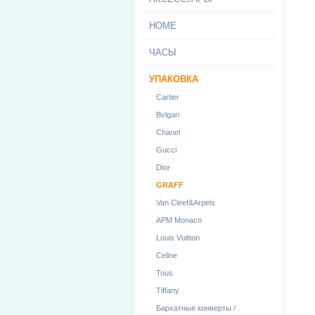
HOME
ЧАСЫ
УПАКОВКА
Cartier
Bvlgari
Chanel
Gucci
Dior
GRAFF
Van Cleef&Arpels
APM Monaco
Louis Vuitton
Celine
Tous
Tiffany
Бархатные конверты /