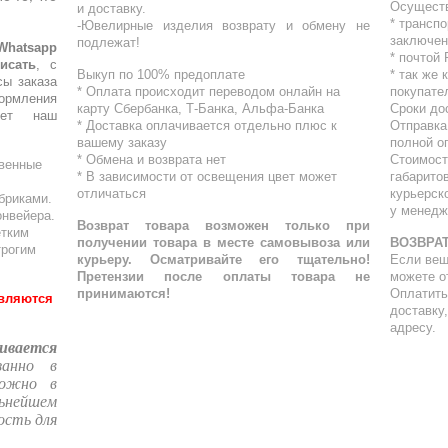
Осущест
и доставку.
* трансп
-Ювелирные изделия возврату и обмену не
заключен
подлежат!
atsapp
* почтой
исать
, с
Выкуп по 100% предоплате
* ⁠так же
сы заказа
* Оплата происходит переводом онлайн на
покупате
ормления
карту Сбербанка, Т-Банка, Альфа-Банка
Сроки до
шет наш
* Доставка оплачивается отдельно плюс к
Отправка
вашему заказу
полной о
* Обмена и возврата нет
Стоимост
твенные
* В зависимости от освещения цвет может
габарито
отличаться
курьерск
бриками.
у менедж
онвейера.
Возврат товара возможен только при
етким
получении товара в месте самовывоза или
ВОЗВРАТ
трогим
курьеру. Осматривайте его тщательно!
Если вещ
Претензии после оплаты товара не
можете о
принимаются!
Оплатить
являются
доставку
адресу.
ивается
занно в
можно в
ьнейшем
ость для