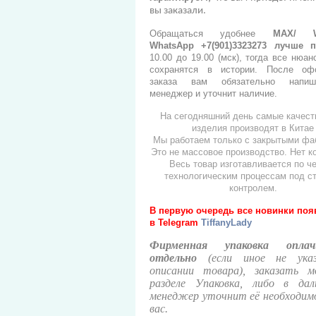
вы заказали.
Обращаться удобнее
МАХ/ Wh
WhatsApp +7(901)3323273
лучше п
10.00 до 19.00 (мск), тогда все нюан
сохранятся в истории. После оф
заказа вам обязательно напи
менеджер и уточнит наличие.
На сегодняшний день самые качес
изделия производят в Китае
Мы работаем только с закрытыми фа
Это не массовое производство. Нет к
Весь товар изготавливается по ч
технологическим процессам под с
контролем.
В первую очередь все новинки по
в
Telegram
TiffanyLady
Фирменная упаковка оплач
отдельно
(если иное не ука
описании товара), заказать 
разделе Упаковка, либо в дал
менеджер уточнит её необходим
вас.