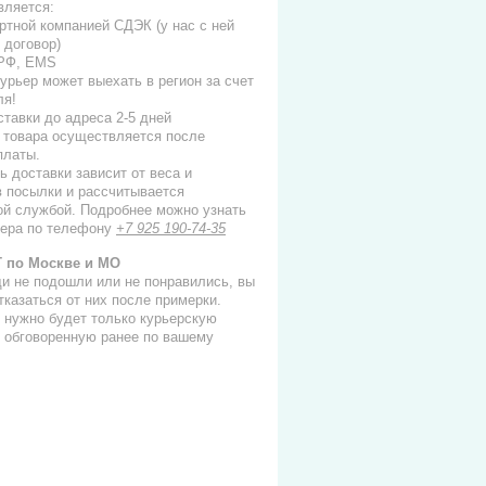
вляется:
ортной компанией СДЭК (у нас с ней
 договор)
 РФ, EMS
 курьер может выехать в регион за счет
ля!
ставки до адреса 2-5 дней
 товара осуществляется после
платы.
ь доставки зависит от веса и
в посылки и рассчитывается
ой службой. Подробнее можно узнать
ера по телефону
+7 925 190-74-35
 по Москве и МО
и не подошли или не понравились, вы
тказаться от них после примерки.
 нужно будет только курьерскую
, обговоренную ранее по вашему