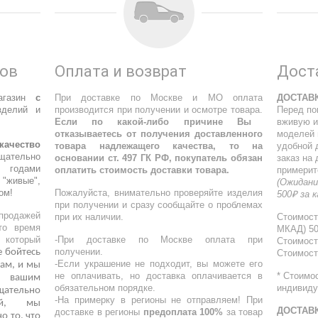
ров
Оплата и возврат
Дост
агазин
с
При доставке по Москве и МО оплата
ДОСТАВ
делий и
производится при получении и осмотре товара.
Перед по
Если по какой-либо причине Вы
вживую и
отказываетесь от получения доставленного
моделей 
качество
товара надлежащего качества, то на
удобной 
щательно
основании ст. 497 ГК РФ, покупатель обязан
заказ на
 годами
оплатить стоимость доставки товара.
примерит
"живые",
(Ожидани
ом!
Пожалуйста, внимательно проверяйте изделия
500₽ за 
при получении и сразу сообщайте о проблемах
родажей
при их наличии.
Стоимост
то время
МКАД) 5
, который
-При доставке по Москве оплата при
Стоимост
получении.
е бойтесь
Стоимост
-Если украшение не подходит, вы можете его
ам, и мы
не оплачивать, но доставка оплачивается в
* Стоимо
о вашим
обязательном порядке.
индивиду
ательно
-На примерку в регионы не отправляем! При
кой, мы
ДОСТАВ
доставке в регионы
предоплата 100%
за товар
о то, что