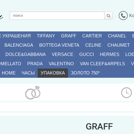
К
Е УКРАШЕНИЯ
TIFFANY
GRAFF
CARTIER
CHANEL
BALENCIAGA
BOTTEGA VENETA
CELINE
CHAUMET
DOLCE&GABBANA
VERSACE
GUCCI
HERMES
LO
OMELLATO
PRADA
VALENTINO
VAN CLEEF&ARPELS
V
HOME
ЧАСЫ
УПАКОВКА
ЗОЛОТО 750*
F
GRAFF