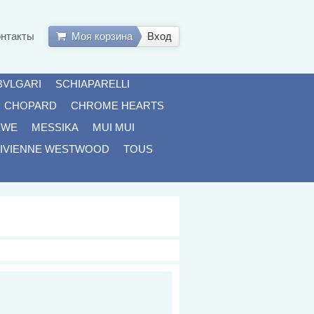
онтакты
Моя корзина
Вход
BVLGARI
SCHIAPARELLI
CHOPARD
CHROME HEARTS
EWE
MESSIKA
MUI MUI
IVIENNE WESTWOOD
TOUS