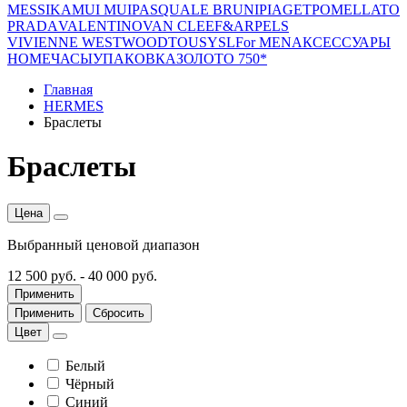
MESSIKA
MUI MUI
PASQUALE BRUNI
PIAGET
POMELLATO
PRADA
VALENTINO
VAN CLEEF&ARPELS
VIVIENNE WESTWOOD
TOUS
YSL
For MEN
АКСЕССУАРЫ
HOME
ЧАСЫ
УПАКОВКА
ЗОЛОТО 750*
Главная
HERMES
Браслеты
Браслеты
Цена
Выбранный ценовой диапазон
12 500 руб.
-
40 000 руб.
Применить
Применить
Сбросить
Цвет
Белый
Чёрный
Синий