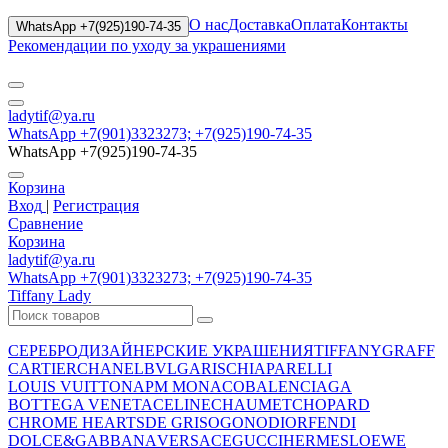
О нас
Доставка
Оплата
Контакты
WhatsApp +7(925)190-74-35
Рекомендации по уходу за украшениями
ladytif@ya.ru
WhatsApp +7(901)3323273; +7(925)190-74-35
WhatsApp +7(925)190-74-35
Корзина
Вход
|
Регистрация
Сравнение
Корзина
ladytif@ya.ru
WhatsApp +7(901)3323273; +7(925)190-74-35
Tiffany Lady
СЕРЕБРО
ДИЗАЙНЕРСКИЕ УКРАШЕНИЯ
TIFFANY
GRAFF
CARTIER
CHANEL
BVLGARI
SCHIAPARELLI
LOUIS VUITTON
APM MONACO
BALENCIAGA
BOTTEGA VENETA
CELINE
CHAUMET
CHOPARD
CHROME HEARTS
DE GRISOGONO
DIOR
FENDI
DOLCE&GABBANA
VERSACE
GUCCI
HERMES
LOEWE