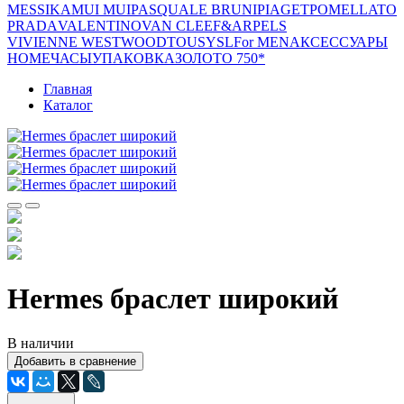
MESSIKA
MUI MUI
PASQUALE BRUNI
PIAGET
POMELLATO
PRADA
VALENTINO
VAN CLEEF&ARPELS
VIVIENNE WESTWOOD
TOUS
YSL
For MEN
АКСЕССУАРЫ
HOME
ЧАСЫ
УПАКОВКА
ЗОЛОТО 750*
Главная
Каталог
Hermes браслет широкий
В наличии
Добавить в сравнение