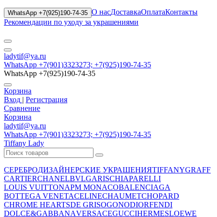
О нас
Доставка
Оплата
Контакты
WhatsApp +7(925)190-74-35
Рекомендации по уходу за украшениями
ladytif@ya.ru
WhatsApp +7(901)3323273; +7(925)190-74-35
WhatsApp +7(925)190-74-35
Корзина
Вход
|
Регистрация
Сравнение
Корзина
ladytif@ya.ru
WhatsApp +7(901)3323273; +7(925)190-74-35
Tiffany Lady
СЕРЕБРО
ДИЗАЙНЕРСКИЕ УКРАШЕНИЯ
TIFFANY
GRAFF
CARTIER
CHANEL
BVLGARI
SCHIAPARELLI
LOUIS VUITTON
APM MONACO
BALENCIAGA
BOTTEGA VENETA
CELINE
CHAUMET
CHOPARD
CHROME HEARTS
DE GRISOGONO
DIOR
FENDI
DOLCE&GABBANA
VERSACE
GUCCI
HERMES
LOEWE