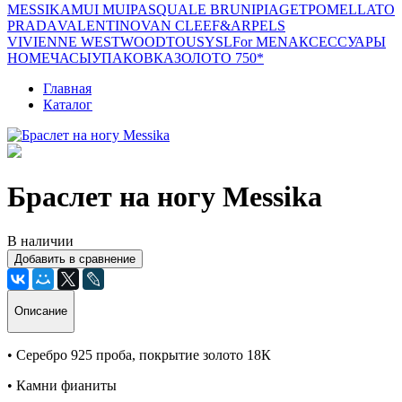
MESSIKA
MUI MUI
PASQUALE BRUNI
PIAGET
POMELLATO
PRADA
VALENTINO
VAN CLEEF&ARPELS
VIVIENNE WESTWOOD
TOUS
YSL
For MEN
АКСЕССУАРЫ
HOME
ЧАСЫ
УПАКОВКА
ЗОЛОТО 750*
Главная
Каталог
Браслет на ногу Messika
В наличии
Добавить в сравнение
Описание
• Серебро 925 проба, покрытие золото 18К
• Камни фианиты