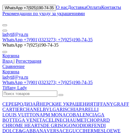
О нас
Доставка
Оплата
Контакты
WhatsApp +7(925)190-74-35
Рекомендации по уходу за украшениями
ladytif@ya.ru
WhatsApp +7(901)3323273; +7(925)190-74-35
WhatsApp +7(925)190-74-35
Корзина
Вход
|
Регистрация
Сравнение
Корзина
ladytif@ya.ru
WhatsApp +7(901)3323273; +7(925)190-74-35
Tiffany Lady
СЕРЕБРО
ДИЗАЙНЕРСКИЕ УКРАШЕНИЯ
TIFFANY
GRAFF
CARTIER
CHANEL
BVLGARI
SCHIAPARELLI
LOUIS VUITTON
APM MONACO
BALENCIAGA
BOTTEGA VENETA
CELINE
CHAUMET
CHOPARD
CHROME HEARTS
DE GRISOGONO
DIOR
FENDI
DOLCE&GABBANA
VERSACE
GUCCI
HERMES
LOEWE