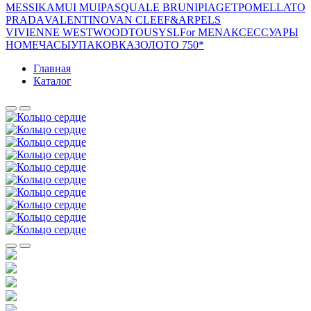
MESSIKA
MUI MUI
PASQUALE BRUNI
PIAGET
POMELLATO
PRADA
VALENTINO
VAN CLEEF&ARPELS
VIVIENNE WESTWOOD
TOUS
YSL
For MEN
АКСЕССУАРЫ
HOME
ЧАСЫ
УПАКОВКА
ЗОЛОТО 750*
Главная
Каталог