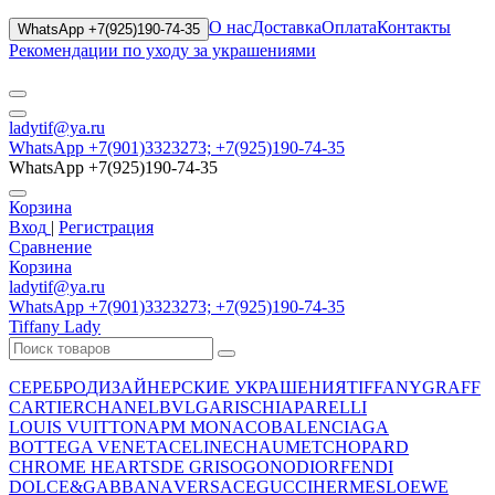
О нас
Доставка
Оплата
Контакты
WhatsApp +7(925)190-74-35
Рекомендации по уходу за украшениями
ladytif@ya.ru
WhatsApp +7(901)3323273; +7(925)190-74-35
WhatsApp +7(925)190-74-35
Корзина
Вход
|
Регистрация
Сравнение
Корзина
ladytif@ya.ru
WhatsApp +7(901)3323273; +7(925)190-74-35
Tiffany Lady
СЕРЕБРО
ДИЗАЙНЕРСКИЕ УКРАШЕНИЯ
TIFFANY
GRAFF
CARTIER
CHANEL
BVLGARI
SCHIAPARELLI
LOUIS VUITTON
APM MONACO
BALENCIAGA
BOTTEGA VENETA
CELINE
CHAUMET
CHOPARD
CHROME HEARTS
DE GRISOGONO
DIOR
FENDI
DOLCE&GABBANA
VERSACE
GUCCI
HERMES
LOEWE