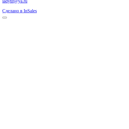
ladytif@ya.ru
Сделано в InSales