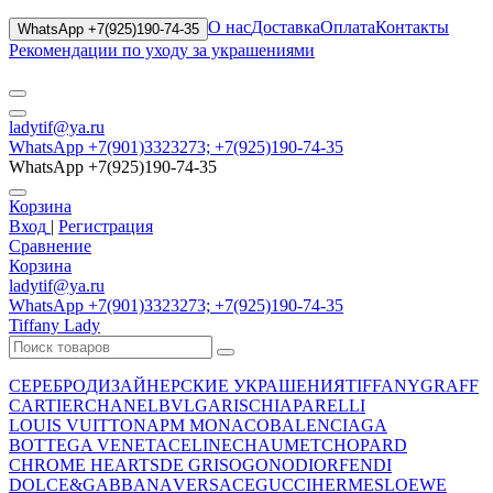
О нас
Доставка
Оплата
Контакты
WhatsApp +7(925)190-74-35
Рекомендации по уходу за украшениями
ladytif@ya.ru
WhatsApp +7(901)3323273; +7(925)190-74-35
WhatsApp +7(925)190-74-35
Корзина
Вход
|
Регистрация
Сравнение
Корзина
ladytif@ya.ru
WhatsApp +7(901)3323273; +7(925)190-74-35
Tiffany Lady
СЕРЕБРО
ДИЗАЙНЕРСКИЕ УКРАШЕНИЯ
TIFFANY
GRAFF
CARTIER
CHANEL
BVLGARI
SCHIAPARELLI
LOUIS VUITTON
APM MONACO
BALENCIAGA
BOTTEGA VENETA
CELINE
CHAUMET
CHOPARD
CHROME HEARTS
DE GRISOGONO
DIOR
FENDI
DOLCE&GABBANA
VERSACE
GUCCI
HERMES
LOEWE