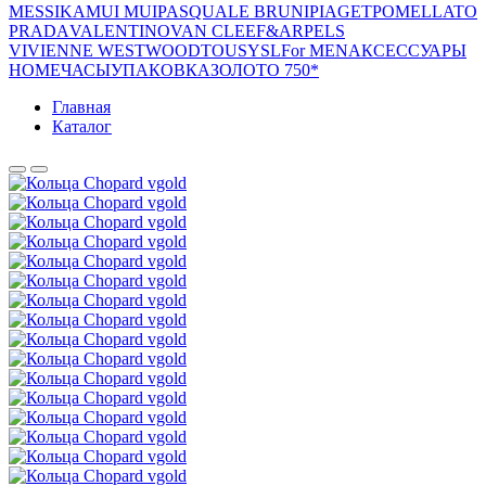
MESSIKA
MUI MUI
PASQUALE BRUNI
PIAGET
POMELLATO
PRADA
VALENTINO
VAN CLEEF&ARPELS
VIVIENNE WESTWOOD
TOUS
YSL
For MEN
АКСЕССУАРЫ
HOME
ЧАСЫ
УПАКОВКА
ЗОЛОТО 750*
Главная
Каталог