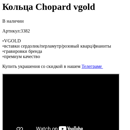
Кольца Chopard vgold
В наличии
Артикул:3382
▫️VGOLD
▫️вставки сердолик/перламутр/розовый кварц/фианиты
▫️гравировки бренда
▫️премиум качество
Купить украшения со скидкой в нашем
Телеграме