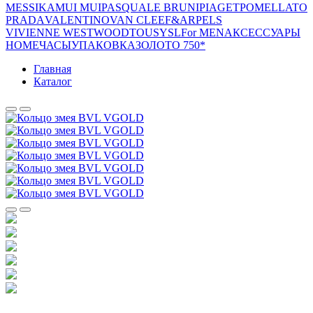
MESSIKA
MUI MUI
PASQUALE BRUNI
PIAGET
POMELLATO
PRADA
VALENTINO
VAN CLEEF&ARPELS
VIVIENNE WESTWOOD
TOUS
YSL
For MEN
АКСЕССУАРЫ
HOME
ЧАСЫ
УПАКОВКА
ЗОЛОТО 750*
Главная
Каталог