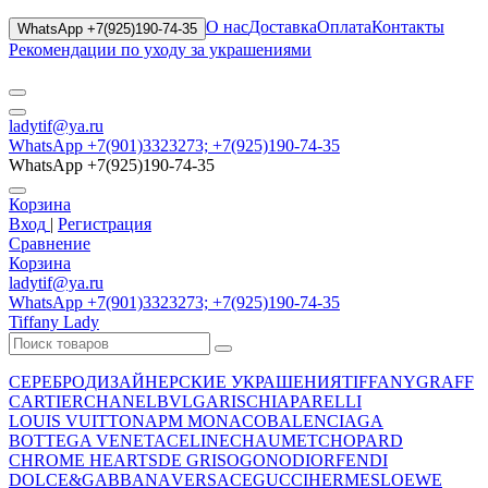
О нас
Доставка
Оплата
Контакты
WhatsApp +7(925)190-74-35
Рекомендации по уходу за украшениями
ladytif@ya.ru
WhatsApp +7(901)3323273; +7(925)190-74-35
WhatsApp +7(925)190-74-35
Корзина
Вход
|
Регистрация
Сравнение
Корзина
ladytif@ya.ru
WhatsApp +7(901)3323273; +7(925)190-74-35
Tiffany Lady
СЕРЕБРО
ДИЗАЙНЕРСКИЕ УКРАШЕНИЯ
TIFFANY
GRAFF
CARTIER
CHANEL
BVLGARI
SCHIAPARELLI
LOUIS VUITTON
APM MONACO
BALENCIAGA
BOTTEGA VENETA
CELINE
CHAUMET
CHOPARD
CHROME HEARTS
DE GRISOGONO
DIOR
FENDI
DOLCE&GABBANA
VERSACE
GUCCI
HERMES
LOEWE