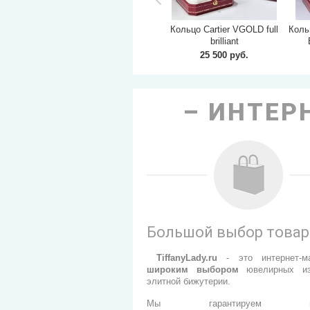
de Cartier
Серьги серебро Panthere
Кольцо Cartier VGOLD full
Кольц
de Cartier
brilliant
б.
17 500 руб.
25 500 руб.
ИНТЕРН
Большой выбор това
TiffanyLady.ru
- э
то интернет-м
широким выбором
ювелирных из
элитной бижутерии.
Мы гарантируем