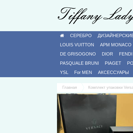
СЕРЕБРО
ДИЗАЙНЕРСКИ
LOUIS VUITTON
APM MONACO
DE GRISOGONO
DIOR
FENDI
PASQUALE BRUNI
PIAGET
P
YSL
For MEN
АКСЕССУАРЫ
Главная
Комплект упаковки Vers