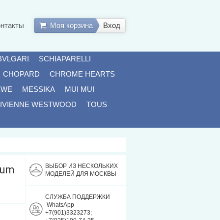
онтакты
Моя корзина
Вход
BVLGARI
SCHIAPARELLI
CHOPARD
CHROME HEARTS
EWE
MESSIKA
MUI MUI
IVIENNE WESTWOOD
TOUS
ВЫБОР ИЗ НЕСКОЛЬКИХ
ium
МОДЕЛЕЙ ДЛЯ МОСКВЫ
СЛУЖБА ПОДДЕРЖКИ
WhatsApp
+7(901)3323273;