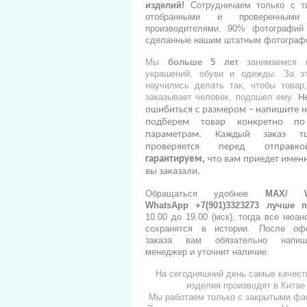
изделий
!
Сотрудничаем только с т
отобранными и проверенными
производителями.
90% фотографий 
сделанные нашим штатным фотограф
Мы
больше 5 лет
занимаемся п
украшений, обуви и одежды. За э
научились делать так, чтобы товар
заказывает человек, подошел ему.
Н
ошибиться с размером – напишите н
подберем товар конкретно п
параметрам. Каждый заказ тщ
проверяется перед отправ
гарантируем,
что вам приедет именн
вы заказали.
Обращаться удобнее
МАХ/ Wh
WhatsApp +7(901)3323273
лучше п
10.00 до 19.00 (мск), тогда все нюан
сохранятся в истории. После оф
заказа вам обязательно напи
менеджер и уточнит наличие.
На сегодняшний день самые качес
изделия производят в Китае
Мы работаем только с закрытыми фа