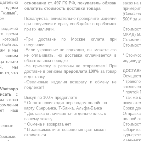
щательно
основании ст. 497 ГК РФ, покупатель обязан
заказ на
 годами
оплатить стоимость доставки товара.
примерит
"живые",
(Ожидани
ом!
Пожалуйста, внимательно проверяйте изделия
500₽ за 
при получении и сразу сообщайте о проблемах
родажей
при их наличии.
Стоимост
то время
МКАД) 5
, который
-При доставке по Москве оплата при
Стоимост
получении.
е бойтесь
Стоимост
-Если украшение не подходит, вы можете его
ам, и мы
не оплачивать, но доставка оплачивается в
* Стоимо
о вашим
обязательном порядке.
индивиду
ательно
-На примерку в регионы не отправляем! При
кой, мы
ДОСТАВ
доставке в регионы
предоплата 100%
за товар
о то, что
Осущест
и доставку.
* трансп
-Ювелирные изделия возврату и обмену не
заключен
подлежат!
atsapp
* почтой
исать
, с
Выкуп по 100% предоплате
* ⁠так же
сы заказа
* Оплата происходит переводом онлайн на
покупате
ормления
карту Сбербанка, Т-Банка, Альфа-Банка
Сроки до
шет наш
* Доставка оплачивается отдельно плюс к
Отправка
вашему заказу
полной о
* Обмена и возврата нет
Стоимост
твенные
* В зависимости от освещения цвет может
габарито
отличаться
курьерск
бриками.
у менедж