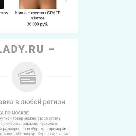
естом
Колье с крестом GRAFF
Колье с крестом GRAFF
Крупный
жёлтое
белое
гвоздь 
30 000 руб.
30 000 руб.
2
LADY.RU
авка в любой регион
КА ПО МОСКВЕ
купкой товар можно рассмотреть
 примерить, заказав, несколько
и размеров на выбор, для примерки в
для вас обстановке. Курьер доставит