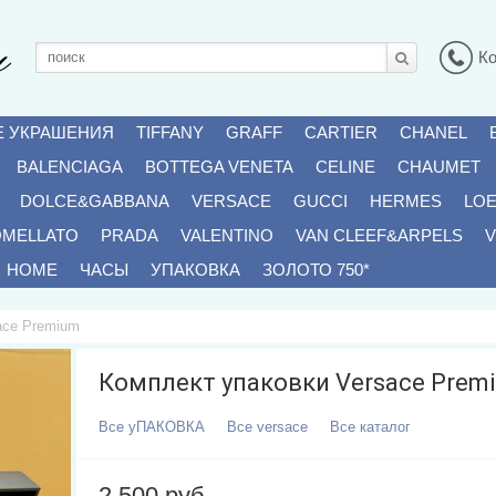
К
Е УКРАШЕНИЯ
TIFFANY
GRAFF
CARTIER
CHANEL
BALENCIAGA
BOTTEGA VENETA
CELINE
CHAUMET
DOLCE&GABBANA
VERSACE
GUCCI
HERMES
LO
OMELLATO
PRADA
VALENTINO
VAN CLEEF&ARPELS
V
HOME
ЧАСЫ
УПАКОВКА
ЗОЛОТО 750*
ace Premium
Комплект упаковки Versace Prem
Все
УПАКОВКА
Все
Versace
Все
Каталог
2 500 руб.