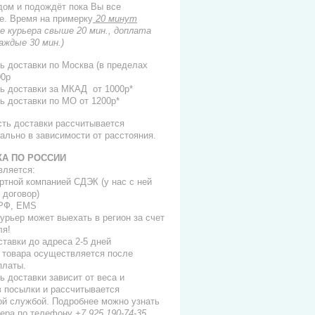
 дом и подождёт пока Вы все
е. Время на примерку
20 минут
е курьера свыше 20 мин., доплата
каждые 30 мин.)
ь доставки по Москва (в пределах
00р
ь доставки за МКАД от 1000р*
ь доставки по МО от 1200р*
сть доставки рассчитывается
ально в зависимости от расстояния.
КА ПО РОССИИ
вляется:
ортной компанией СДЭК (у нас с ней
 договор)
 РФ, EMS
 курьер может выехать в регион за счет
ля!
ставки до адреса 2-5 дней
 товара осуществляется после
платы.
ь доставки зависит от веса и
в посылки и рассчитывается
ой службой. Подробнее можно узнать
ера по телефону
+7 925 190-74-35