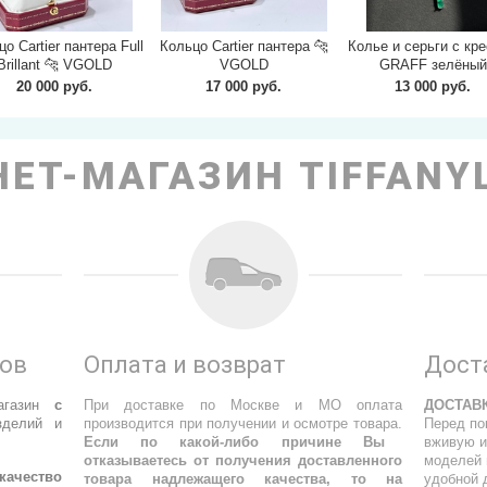
о Cartier пантера Full
Кольцо Cartier пантера 🐆
Колье и серьги с кр
Brillant 🐆 VGOLD
VGOLD
GRAFF зелёный
20 000 руб.
17 000 руб.
13 000 руб.
ЕТ-МАГАЗИН TIFFANY
ров
Оплата и возврат
Дост
агазин
с
При доставке по Москве и МО оплата
ДОСТАВ
делий и
производится при получении и осмотре товара.
Перед по
Если по какой-либо причине Вы
вживую и
отказываетесь от получения доставленного
моделей 
качество
товара надлежащего качества, то на
удобной 