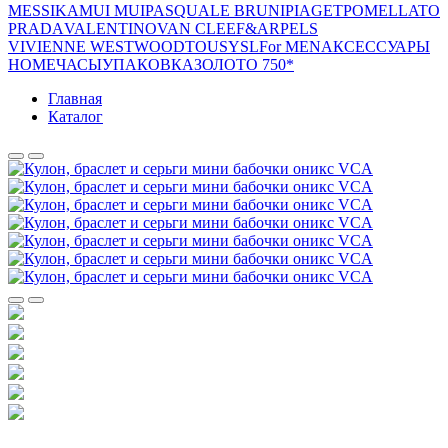
MESSIKA
MUI MUI
PASQUALE BRUNI
PIAGET
POMELLATO
PRADA
VALENTINO
VAN CLEEF&ARPELS
VIVIENNE WESTWOOD
TOUS
YSL
For MEN
АКСЕССУАРЫ
HOME
ЧАСЫ
УПАКОВКА
ЗОЛОТО 750*
Главная
Каталог