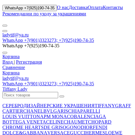
О нас
Доставка
Оплата
Контакты
WhatsApp +7(925)190-74-35
Рекомендации по уходу за украшениями
ladytif@ya.ru
WhatsApp +7(901)3323273; +7(925)190-74-35
WhatsApp +7(925)190-74-35
Корзина
Вход
|
Регистрация
Сравнение
Корзина
ladytif@ya.ru
WhatsApp +7(901)3323273; +7(925)190-74-35
Tiffany Lady
СЕРЕБРО
ДИЗАЙНЕРСКИЕ УКРАШЕНИЯ
TIFFANY
GRAFF
CARTIER
CHANEL
BVLGARI
SCHIAPARELLI
LOUIS VUITTON
APM MONACO
BALENCIAGA
BOTTEGA VENETA
CELINE
CHAUMET
CHOPARD
CHROME HEARTS
DE GRISOGONO
DIOR
FENDI
DOLCE&GABBANA
VERSACE
GUCCI
HERMES
LOEWE