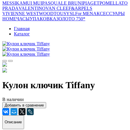
MESSIKA
MUI MUI
PASQUALE BRUNI
PIAGET
POMELLATO
PRADA
VALENTINO
VAN CLEEF&ARPELS
VIVIENNE WESTWOOD
TOUS
YSL
For MEN
АКСЕССУАРЫ
HOME
ЧАСЫ
УПАКОВКА
ЗОЛОТО 750*
Главная
Каталог
Кулон ключик Tiffany
В наличии
Добавить в сравнение
Описание