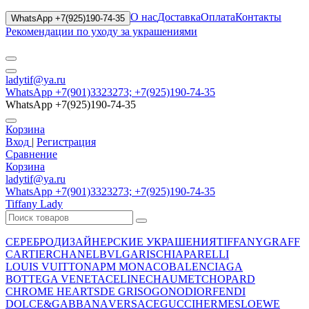
О нас
Доставка
Оплата
Контакты
WhatsApp +7(925)190-74-35
Рекомендации по уходу за украшениями
ladytif@ya.ru
WhatsApp +7(901)3323273; +7(925)190-74-35
WhatsApp +7(925)190-74-35
Корзина
Вход
|
Регистрация
Сравнение
Корзина
ladytif@ya.ru
WhatsApp +7(901)3323273; +7(925)190-74-35
Tiffany Lady
СЕРЕБРО
ДИЗАЙНЕРСКИЕ УКРАШЕНИЯ
TIFFANY
GRAFF
CARTIER
CHANEL
BVLGARI
SCHIAPARELLI
LOUIS VUITTON
APM MONACO
BALENCIAGA
BOTTEGA VENETA
CELINE
CHAUMET
CHOPARD
CHROME HEARTS
DE GRISOGONO
DIOR
FENDI
DOLCE&GABBANA
VERSACE
GUCCI
HERMES
LOEWE