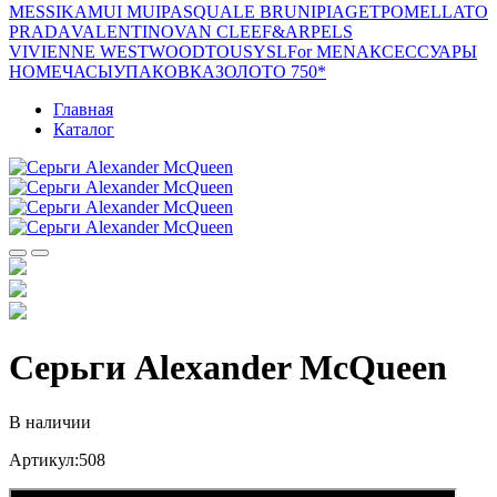
MESSIKA
MUI MUI
PASQUALE BRUNI
PIAGET
POMELLATO
PRADA
VALENTINO
VAN CLEEF&ARPELS
VIVIENNE WESTWOOD
TOUS
YSL
For MEN
АКСЕССУАРЫ
HOME
ЧАСЫ
УПАКОВКА
ЗОЛОТО 750*
Главная
Каталог
Серьги Alexander McQueen
В наличии
Артикул:508