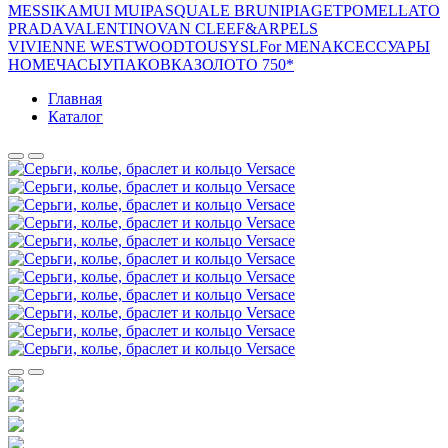
MESSIKA
MUI MUI
PASQUALE BRUNI
PIAGET
POMELLATO
PRADA
VALENTINO
VAN CLEEF&ARPELS
VIVIENNE WESTWOOD
TOUS
YSL
For MEN
АКСЕССУАРЫ
HOME
ЧАСЫ
УПАКОВКА
ЗОЛОТО 750*
Главная
Каталог