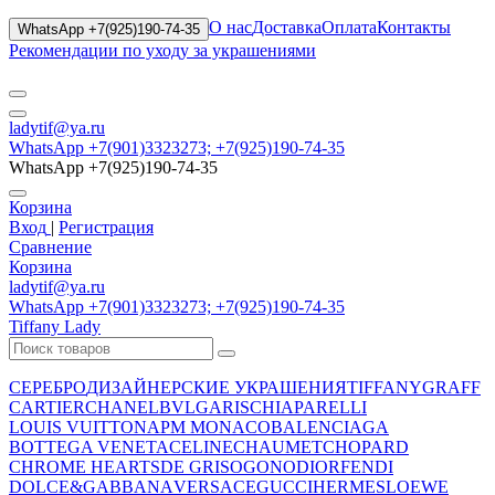
О нас
Доставка
Оплата
Контакты
WhatsApp +7(925)190-74-35
Рекомендации по уходу за украшениями
ladytif@ya.ru
WhatsApp +7(901)3323273; +7(925)190-74-35
WhatsApp +7(925)190-74-35
Корзина
Вход
|
Регистрация
Сравнение
Корзина
ladytif@ya.ru
WhatsApp +7(901)3323273; +7(925)190-74-35
Tiffany Lady
СЕРЕБРО
ДИЗАЙНЕРСКИЕ УКРАШЕНИЯ
TIFFANY
GRAFF
CARTIER
CHANEL
BVLGARI
SCHIAPARELLI
LOUIS VUITTON
APM MONACO
BALENCIAGA
BOTTEGA VENETA
CELINE
CHAUMET
CHOPARD
CHROME HEARTS
DE GRISOGONO
DIOR
FENDI
DOLCE&GABBANA
VERSACE
GUCCI
HERMES
LOEWE