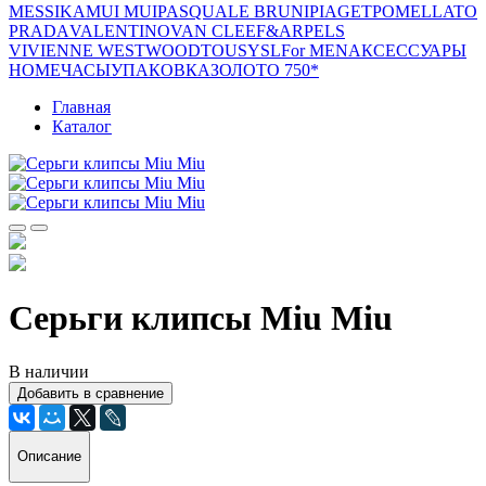
MESSIKA
MUI MUI
PASQUALE BRUNI
PIAGET
POMELLATO
PRADA
VALENTINO
VAN CLEEF&ARPELS
VIVIENNE WESTWOOD
TOUS
YSL
For MEN
АКСЕССУАРЫ
HOME
ЧАСЫ
УПАКОВКА
ЗОЛОТО 750*
Главная
Каталог
Серьги клипсы Miu Miu
В наличии
Добавить в сравнение
Описание