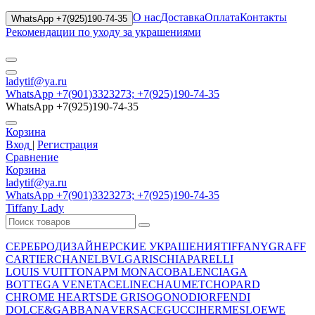
О нас
Доставка
Оплата
Контакты
WhatsApp +7(925)190-74-35
Рекомендации по уходу за украшениями
ladytif@ya.ru
WhatsApp +7(901)3323273; +7(925)190-74-35
WhatsApp +7(925)190-74-35
Корзина
Вход
|
Регистрация
Сравнение
Корзина
ladytif@ya.ru
WhatsApp +7(901)3323273; +7(925)190-74-35
Tiffany Lady
СЕРЕБРО
ДИЗАЙНЕРСКИЕ УКРАШЕНИЯ
TIFFANY
GRAFF
CARTIER
CHANEL
BVLGARI
SCHIAPARELLI
LOUIS VUITTON
APM MONACO
BALENCIAGA
BOTTEGA VENETA
CELINE
CHAUMET
CHOPARD
CHROME HEARTS
DE GRISOGONO
DIOR
FENDI
DOLCE&GABBANA
VERSACE
GUCCI
HERMES
LOEWE