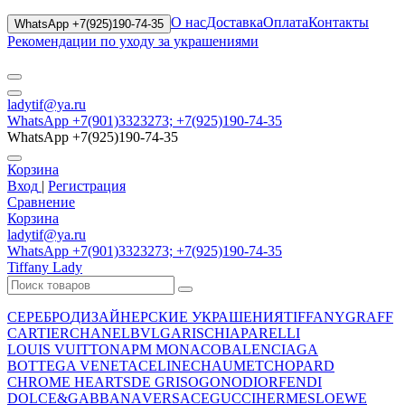
О нас
Доставка
Оплата
Контакты
WhatsApp +7(925)190-74-35
Рекомендации по уходу за украшениями
ladytif@ya.ru
WhatsApp +7(901)3323273; +7(925)190-74-35
WhatsApp +7(925)190-74-35
Корзина
Вход
|
Регистрация
Сравнение
Корзина
ladytif@ya.ru
WhatsApp +7(901)3323273; +7(925)190-74-35
Tiffany Lady
СЕРЕБРО
ДИЗАЙНЕРСКИЕ УКРАШЕНИЯ
TIFFANY
GRAFF
CARTIER
CHANEL
BVLGARI
SCHIAPARELLI
LOUIS VUITTON
APM MONACO
BALENCIAGA
BOTTEGA VENETA
CELINE
CHAUMET
CHOPARD
CHROME HEARTS
DE GRISOGONO
DIOR
FENDI
DOLCE&GABBANA
VERSACE
GUCCI
HERMES
LOEWE