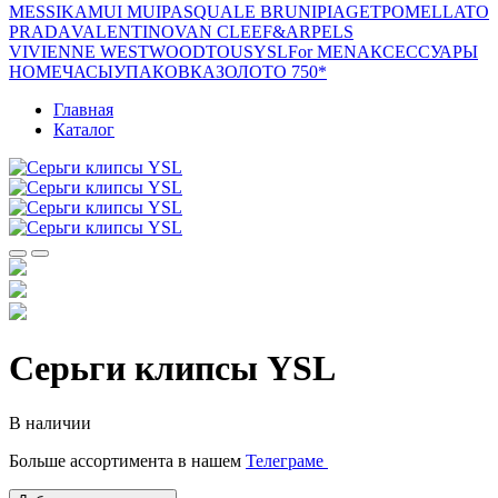
MESSIKA
MUI MUI
PASQUALE BRUNI
PIAGET
POMELLATO
PRADA
VALENTINO
VAN CLEEF&ARPELS
VIVIENNE WESTWOOD
TOUS
YSL
For MEN
АКСЕССУАРЫ
HOME
ЧАСЫ
УПАКОВКА
ЗОЛОТО 750*
Главная
Каталог
Серьги клипсы YSL
В наличии
Больше ассортимента в нашем
Телеграме