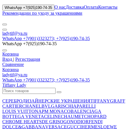
О нас
Доставка
Оплата
Контакты
WhatsApp +7(925)190-74-35
Рекомендации по уходу за украшениями
ladytif@ya.ru
WhatsApp +7(901)3323273; +7(925)190-74-35
WhatsApp +7(925)190-74-35
Корзина
Вход
|
Регистрация
Сравнение
Корзина
ladytif@ya.ru
WhatsApp +7(901)3323273; +7(925)190-74-35
Tiffany Lady
СЕРЕБРО
ДИЗАЙНЕРСКИЕ УКРАШЕНИЯ
TIFFANY
GRAFF
CARTIER
CHANEL
BVLGARI
SCHIAPARELLI
LOUIS VUITTON
APM MONACO
BALENCIAGA
BOTTEGA VENETA
CELINE
CHAUMET
CHOPARD
CHROME HEARTS
DE GRISOGONO
DIOR
FENDI
DOLCE&GABBANA
VERSACE
GUCCI
HERMES
LOEWE