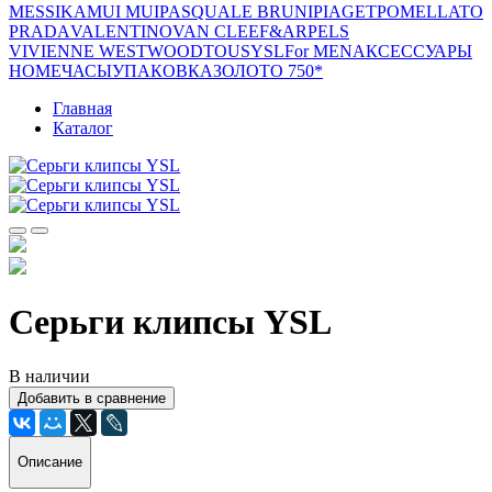
MESSIKA
MUI MUI
PASQUALE BRUNI
PIAGET
POMELLATO
PRADA
VALENTINO
VAN CLEEF&ARPELS
VIVIENNE WESTWOOD
TOUS
YSL
For MEN
АКСЕССУАРЫ
HOME
ЧАСЫ
УПАКОВКА
ЗОЛОТО 750*
Главная
Каталог
Серьги клипсы YSL
В наличии
Добавить в сравнение
Описание