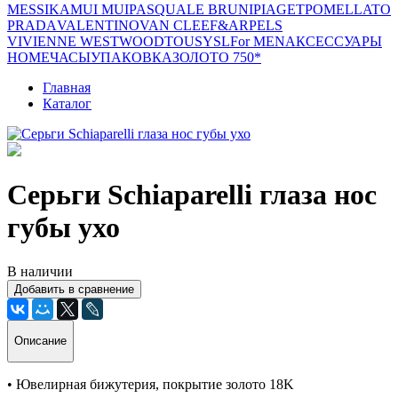
MESSIKA
MUI MUI
PASQUALE BRUNI
PIAGET
POMELLATO
PRADA
VALENTINO
VAN CLEEF&ARPELS
VIVIENNE WESTWOOD
TOUS
YSL
For MEN
АКСЕССУАРЫ
HOME
ЧАСЫ
УПАКОВКА
ЗОЛОТО 750*
Главная
Каталог
Серьги Schiaparelli глаза нос
губы ухо
В наличии
Добавить в сравнение
Описание
• Ювелирная бижутерия, покрытие золото 18K