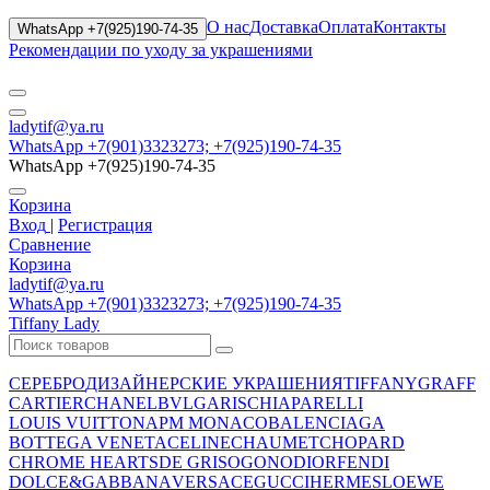
О нас
Доставка
Оплата
Контакты
WhatsApp +7(925)190-74-35
Рекомендации по уходу за украшениями
ladytif@ya.ru
WhatsApp +7(901)3323273; +7(925)190-74-35
WhatsApp +7(925)190-74-35
Корзина
Вход
|
Регистрация
Сравнение
Корзина
ladytif@ya.ru
WhatsApp +7(901)3323273; +7(925)190-74-35
Tiffany Lady
СЕРЕБРО
ДИЗАЙНЕРСКИЕ УКРАШЕНИЯ
TIFFANY
GRAFF
CARTIER
CHANEL
BVLGARI
SCHIAPARELLI
LOUIS VUITTON
APM MONACO
BALENCIAGA
BOTTEGA VENETA
CELINE
CHAUMET
CHOPARD
CHROME HEARTS
DE GRISOGONO
DIOR
FENDI
DOLCE&GABBANA
VERSACE
GUCCI
HERMES
LOEWE