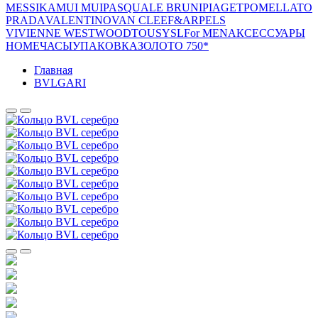
MESSIKA
MUI MUI
PASQUALE BRUNI
PIAGET
POMELLATO
PRADA
VALENTINO
VAN CLEEF&ARPELS
VIVIENNE WESTWOOD
TOUS
YSL
For MEN
АКСЕССУАРЫ
HOME
ЧАСЫ
УПАКОВКА
ЗОЛОТО 750*
Главная
BVLGARI