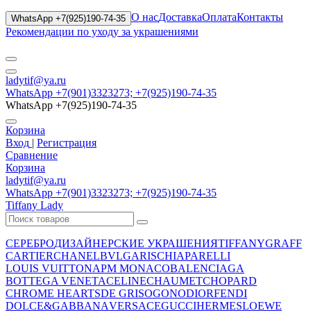
О нас
Доставка
Оплата
Контакты
WhatsApp +7(925)190-74-35
Рекомендации по уходу за украшениями
ladytif@ya.ru
WhatsApp +7(901)3323273; +7(925)190-74-35
WhatsApp +7(925)190-74-35
Корзина
Вход
|
Регистрация
Сравнение
Корзина
ladytif@ya.ru
WhatsApp +7(901)3323273; +7(925)190-74-35
Tiffany Lady
СЕРЕБРО
ДИЗАЙНЕРСКИЕ УКРАШЕНИЯ
TIFFANY
GRAFF
CARTIER
CHANEL
BVLGARI
SCHIAPARELLI
LOUIS VUITTON
APM MONACO
BALENCIAGA
BOTTEGA VENETA
CELINE
CHAUMET
CHOPARD
CHROME HEARTS
DE GRISOGONO
DIOR
FENDI
DOLCE&GABBANA
VERSACE
GUCCI
HERMES
LOEWE