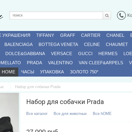
К
Е УКРАШЕНИЯ
TIFFANY
GRAFF
CARTIER
CHANEL
BALENCIAGA
BOTTEGA VENETA
CELINE
CHAUMET
DOLCE&GABBANA
VERSACE
GUCCI
HERMES
LO
OMELLATO
PRADA
VALENTINO
VAN CLEEF&ARPELS
V
HOME
ЧАСЫ
УПАКОВКА
ЗОЛОТО 750*
ых
Набор для собачки Prada
Набор для собачки Prada
Все
Каталог
Все
Для животных
Все
HOME
27 000 руб.