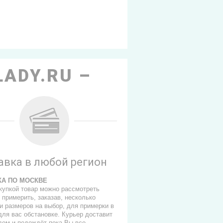
LADY.RU
авка в любой регион
КА ПО МОСКВЕ
купкой товар можно рассмотреть
 примерить, заказав, несколько
и размеров на выбор, для примерки в
для вас обстановке. Курьер доставит
 дом и подождёт пока Вы все