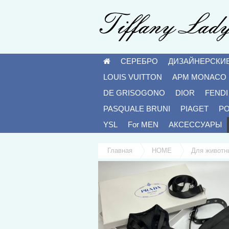
СЕРЕБРО
ДИЗАЙНЕРСКИ
LOUIS VUITTON
APM MONACO
DE GRISOGONO
DIOR
FENDI
PASQUALE BRUNI
PIAGET
P
YSL
For MEN
АКСЕССУАРЫ
Главная
HOME
Для животн