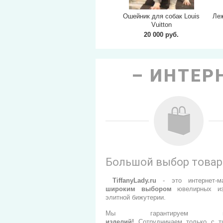
Ошейник для собак Louis
Ле
Vuitton
20 000 руб.
ИНТЕРН
Большой выбор това
TiffanyLady.ru
- э
то интернет-м
широким выбором
ювелирных из
элитной бижутерии.
Мы гарантируем
изделий
!
Сотрудничаем только с т