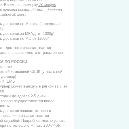
е. Время на примерку
20 минут
е курьера свыше 20 мин., доплата
каждые 30 мин.)
ь доставки по Москва (в пределах
00р
ь доставки за МКАД от 1000р*
ь доставки по МО от 1200р*
сть доставки рассчитывается
ально в зависимости от расстояния.
КА ПО РОССИИ
вляется:
ортной компанией СДЭК (у нас с ней
 договор)
 РФ, EMS
 курьер может выехать в регион за счет
ля!
ставки до адреса 2-5 дней
 товара осуществляется после
платы.
ь доставки зависит от веса и
в посылки и рассчитывается
ой службой. Подробнее можно узнать
ера по телефону
+7 925 190-74-35