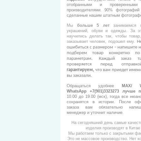
отобранными и проверенными
производителями.
90% фотографий 
сделанные нашим штатным фотограф
Мы
больше 5 лет
занимаемся п
украшений, обуви и одежды. За э
научились делать так, чтобы товар
заказывает человек, подошел ему.
Н
ошибиться с размером – напишите н
подберем товар конкретно п
параметрам. Каждый заказ тщ
проверяется перед отправ
гарантируем,
что вам приедет именн
вы заказали.
Обращаться удобнее
МАХ/ Wh
WhatsApp +7(901)3323273
лучше п
10.00 до 19.00 (мск), тогда все нюан
сохранятся в истории. После оф
заказа вам обязательно напи
менеджер и уточнит наличие.
На сегодняшний день самые качес
изделия производят в Китае
Мы работаем только с закрытыми фа
Это не массовое производство. Нет к