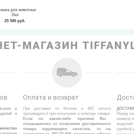
жанка для животных
Dior
25 500 руб.
ЕТ-МАГАЗИН TIFFANY
ров
Оплата и возврат
Дост
агазин
с
При доставке по Москве и МО оплата
ДОСТАВ
делий и
производится при получении и осмотре товара.
Перед по
Если по какой-либо причине Вы
вживую и
отказываетесь от получения доставленного
моделей 
качество
товара надлежащего качества, то на
удобной 
щательно
основании ст. 497 ГК РФ, покупатель обязан
заказ на