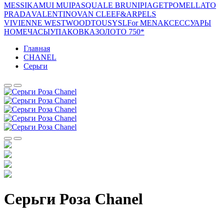
MESSIKA
MUI MUI
PASQUALE BRUNI
PIAGET
POMELLATO
PRADA
VALENTINO
VAN CLEEF&ARPELS
VIVIENNE WESTWOOD
TOUS
YSL
For MEN
АКСЕССУАРЫ
HOME
ЧАСЫ
УПАКОВКА
ЗОЛОТО 750*
Главная
CHANEL
Серьги
Серьги Роза Chanel