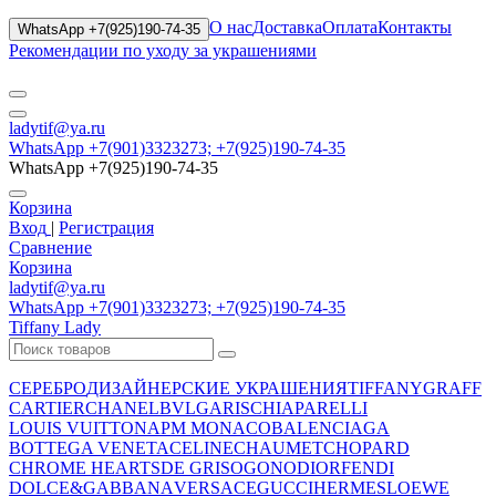
О нас
Доставка
Оплата
Контакты
WhatsApp +7(925)190-74-35
Рекомендации по уходу за украшениями
ladytif@ya.ru
WhatsApp +7(901)3323273; +7(925)190-74-35
WhatsApp +7(925)190-74-35
Корзина
Вход
|
Регистрация
Сравнение
Корзина
ladytif@ya.ru
WhatsApp +7(901)3323273; +7(925)190-74-35
Tiffany Lady
СЕРЕБРО
ДИЗАЙНЕРСКИЕ УКРАШЕНИЯ
TIFFANY
GRAFF
CARTIER
CHANEL
BVLGARI
SCHIAPARELLI
LOUIS VUITTON
APM MONACO
BALENCIAGA
BOTTEGA VENETA
CELINE
CHAUMET
CHOPARD
CHROME HEARTS
DE GRISOGONO
DIOR
FENDI
DOLCE&GABBANA
VERSACE
GUCCI
HERMES
LOEWE