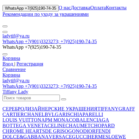
О нас
Доставка
Оплата
Контакты
WhatsApp +7(925)190-74-35
Рекомендации по уходу за украшениями
ladytif@ya.ru
WhatsApp +7(901)3323273; +7(925)190-74-35
WhatsApp +7(925)190-74-35
Корзина
Вход
|
Регистрация
Сравнение
Корзина
ladytif@ya.ru
WhatsApp +7(901)3323273; +7(925)190-74-35
Tiffany Lady
СЕРЕБРО
ДИЗАЙНЕРСКИЕ УКРАШЕНИЯ
TIFFANY
GRAFF
CARTIER
CHANEL
BVLGARI
SCHIAPARELLI
LOUIS VUITTON
APM MONACO
BALENCIAGA
BOTTEGA VENETA
CELINE
CHAUMET
CHOPARD
CHROME HEARTS
DE GRISOGONO
DIOR
FENDI
DOLCE&GABBANA
VERSACE
GUCCI
HERMES
LOEWE