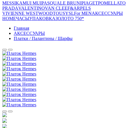
MESSIKA
MUI MUI
PASQUALE BRUNI
PIAGET
POMELLATO
PRADA
VALENTINO
VAN CLEEF&ARPELS
VIVIENNE WESTWOOD
TOUS
YSL
For MEN
АКСЕССУАРЫ
HOME
ЧАСЫ
УПАКОВКА
ЗОЛОТО 750*
Главная
АКСЕССУАРЫ
Платки / Палантины / Шарфы