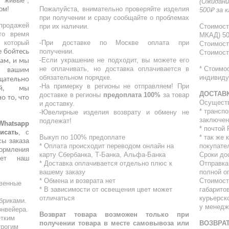
"живые",
(Ожидани
ом!
Пожалуйста, внимательно проверяйте изделия
500₽ за 
при получении и сразу сообщайте о проблемах
родажей
при их наличии.
Стоимост
то время
МКАД) 5
, который
-При доставке по Москве оплата при
Стоимост
получении.
е бойтесь
Стоимост
-Если украшение не подходит, вы можете его
ам, и мы
не оплачивать, но доставка оплачивается в
* Стоимо
о вашим
обязательном порядке.
индивиду
ательно
-На примерку в регионы не отправляем! При
кой, мы
ДОСТАВ
доставке в регионы
предоплата 100%
за товар
о то, что
Осущест
и доставку.
* трансп
-Ювелирные изделия возврату и обмену не
заключен
подлежат!
atsapp
* почтой
исать
, с
Выкуп по 100% предоплате
* ⁠так же
сы заказа
* Оплата происходит переводом онлайн на
покупате
ормления
карту Сбербанка, Т-Банка, Альфа-Банка
Сроки до
шет наш
* Доставка оплачивается отдельно плюс к
Отправка
вашему заказу
полной о
* Обмена и возврата нет
Стоимост
твенные
* В зависимости от освещения цвет может
габарито
отличаться
курьерск
бриками.
у менедж
онвейера.
Возврат товара возможен только при
етким
получении товара в месте самовывоза или
ВОЗВРАТ
трогим