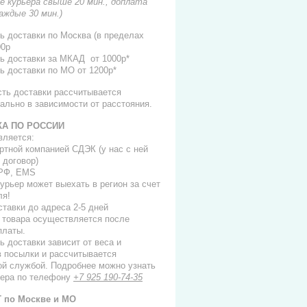
е курьера свыше 20 мин., доплата
каждые 30 мин.)
ь доставки по Москва (в пределах
00р
ь доставки за МКАД от 1000р*
ь доставки по МО от 1200р*
сть доставки рассчитывается
ально в зависимости от расстояния.
КА ПО РОССИИ
вляется:
ортной компанией СДЭК (у нас с ней
 договор)
 РФ, EMS
 курьер может выехать в регион за счет
ля!
ставки до адреса 2-5 дней
 товара осуществляется после
платы.
ь доставки зависит от веса и
в посылки и рассчитывается
ой службой. Подробнее можно узнать
ера по телефону
+7 925 190-74-35
 по Москве и МО