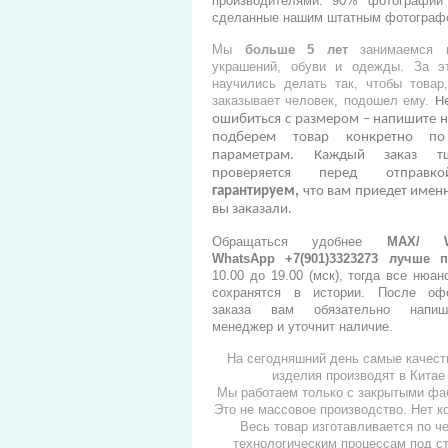
производителями.
90% фотографий 
сделанные нашим штатным фотограф
Мы
больше 5 лет
занимаемся п
украшений, обуви и одежды. За э
научились делать так, чтобы товар
заказывает человек, подошел ему.
Н
ошибиться с размером – напишите н
подберем товар конкретно п
параметрам. Каждый заказ тщ
проверяется перед отправ
гарантируем,
что вам приедет именн
вы заказали.
Обращаться удобнее
МАХ/ Wh
WhatsApp +7(901)3323273
лучше п
10.00 до 19.00 (мск), тогда все нюан
сохранятся в истории. После оф
заказа вам обязательно напи
менеджер и уточнит наличие.
На сегодняшний день самые качес
изделия производят в Китае
Мы работаем только с закрытыми фа
Это не массовое производство. Нет к
Весь товар изготавливается по ч
технологическим процессам под с