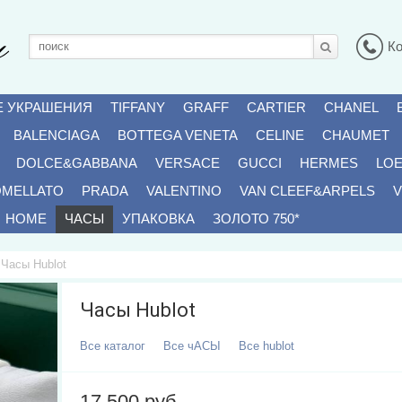
К
Е УКРАШЕНИЯ
TIFFANY
GRAFF
CARTIER
CHANEL
BALENCIAGA
BOTTEGA VENETA
CELINE
CHAUMET
DOLCE&GABBANA
VERSACE
GUCCI
HERMES
LO
OMELLATO
PRADA
VALENTINO
VAN CLEEF&ARPELS
V
HOME
ЧАСЫ
УПАКОВКА
ЗОЛОТО 750*
Часы Hublot
Часы Hublot
Все
Каталог
Все
ЧАСЫ
Все
Hublot
17 500 руб.