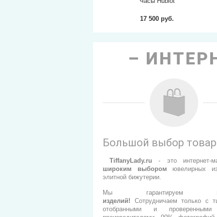
ot
Hublot Big Bang Rainbow
Часы Hublot
King Gold
б.
180 000 руб.
17 500 руб.
ИНТЕРН
Большой выбор това
TiffanyLady.ru
- э
то интернет-м
широким выбором
ювелирных из
элитной бижутерии.
Мы гарантируем
изделий
!
Сотрудничаем только с т
отобранными и проверенными