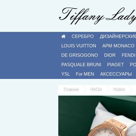
СЕРЕБРО
ДИЗАЙНЕРСКИ
LOUIS VUITTON
APM MONACO
DE GRISOGONO
DIOR
FENDI
PASQUALE BRUNI
PIAGET
P
YSL
For MEN
АКСЕССУАРЫ
Главная
ЧАСЫ
Hublot