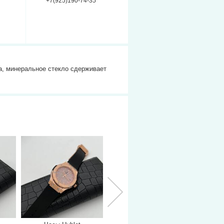
+7(925)190-74-35
а, минеральное стекло сдерживает