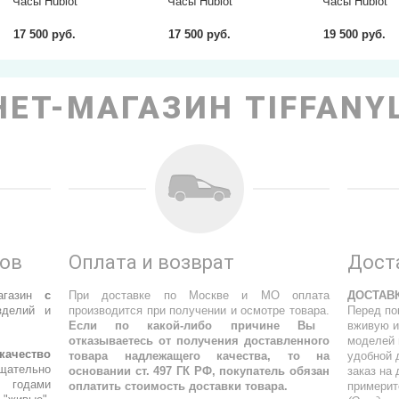
Часы Hublot
Часы Hublot
Часы Hublot
17 500 руб.
17 500 руб.
19 500 руб.
ЕТ-МАГАЗИН TIFFANY
ров
Оплата и возврат
Дост
агазин
с
При доставке по Москве и МО оплата
ДОСТАВ
делий и
производится при получении и осмотре товара.
Перед по
Если по какой-либо причине Вы
вживую и
отказываетесь от получения доставленного
моделей 
качество
товара надлежащего качества, то на
удобной 
щательно
основании ст. 497 ГК РФ, покупатель обязан
заказ на
 годами
оплатить стоимость доставки товара.
примерит