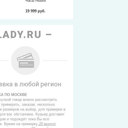
Часы Hublot
Часы Hublot
Часы
19 999 руб.
19 999 руб.
2
LADY.RU
авка в любой регион
КА ПО МОСКВЕ
купкой товар можно рассмотреть
 примерить, заказав, несколько
и размеров на выбор, для примерки в
для вас обстановке. Курьер доставит
 дом и подождёт пока Вы все
е. Время на примерку
20 минут