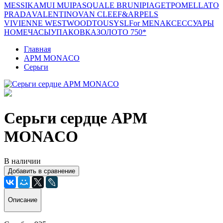
MESSIKA
MUI MUI
PASQUALE BRUNI
PIAGET
POMELLATO
PRADA
VALENTINO
VAN CLEEF&ARPELS
VIVIENNE WESTWOOD
TOUS
YSL
For MEN
АКСЕССУАРЫ
HOME
ЧАСЫ
УПАКОВКА
ЗОЛОТО 750*
Главная
APM MONACO
Серьги
Серьги сердце APM
MONACO
В наличии
Добавить в сравнение
Описание