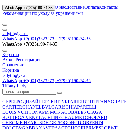
О нас
Доставка
Оплата
Контакты
WhatsApp +7(925)190-74-35
Рекомендации по уходу за украшениями
ladytif@ya.ru
WhatsApp +7(901)3323273; +7(925)190-74-35
WhatsApp +7(925)190-74-35
Корзина
Вход
|
Регистрация
Сравнение
Корзина
ladytif@ya.ru
WhatsApp +7(901)3323273; +7(925)190-74-35
Tiffany Lady
СЕРЕБРО
ДИЗАЙНЕРСКИЕ УКРАШЕНИЯ
TIFFANY
GRAFF
CARTIER
CHANEL
BVLGARI
SCHIAPARELLI
LOUIS VUITTON
APM MONACO
BALENCIAGA
BOTTEGA VENETA
CELINE
CHAUMET
CHOPARD
CHROME HEARTS
DE GRISOGONO
DIOR
FENDI
DOLCE&GABBANA
VERSACE
GUCCI
HERMES
LOEWE