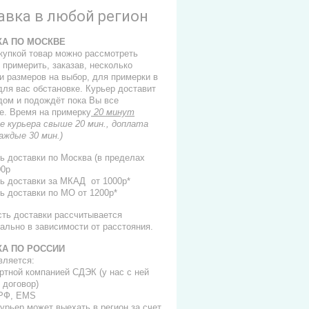
авка в любой регион
КА ПО МОСКВЕ
купкой товар можно рассмотреть
 примерить, заказав, несколько
и размеров на выбор, для примерки в
для вас обстановке. Курьер доставит
 дом и подождёт пока Вы все
е. Время на примерку
20 минут
е курьера свыше 20 мин., доплата
каждые 30 мин.)
ь доставки по Москва (в пределах
00р
ь доставки за МКАД от 1000р*
ь доставки по МО от 1200р*
сть доставки рассчитывается
ально в зависимости от расстояния.
КА ПО РОССИИ
вляется:
ортной компанией СДЭК (у нас с ней
 договор)
 РФ, EMS
 курьер может выехать в регион за счет