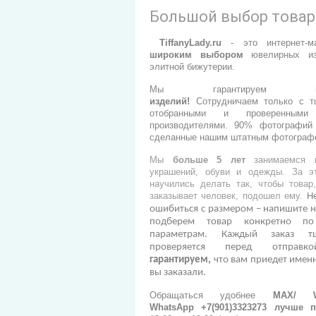
Большой выбор това
TiffanyLady.ru
- э
то интернет-м
широким выбором
ювелирных из
элитной бижутерии.
Мы гарантируем
изделий
!
Сотрудничаем только с т
отобранными и проверенными
производителями.
90% фотографий 
сделанные нашим штатным фотограф
Мы
больше 5 лет
занимаемся п
украшений, обуви и одежды. За э
научились делать так, чтобы товар
заказывает человек, подошел ему.
Н
ошибиться с размером – напишите н
подберем товар конкретно п
параметрам. Каждый заказ тщ
проверяется перед отправ
гарантируем,
что вам приедет именн
вы заказали.
Обращаться удобнее
МАХ/ Wh
WhatsApp +7(901)3323273
лучше п