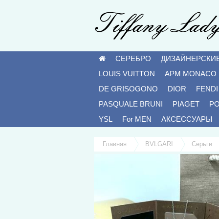
СЕРЕБРО
ДИЗАЙНЕРСКИ
LOUIS VUITTON
APM MONACO
DE GRISOGONO
DIOR
FENDI
PASQUALE BRUNI
PIAGET
P
YSL
For MEN
АКСЕССУАРЫ
Главная
BVLGARI
Серьги