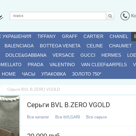
К
Е УКРАШЕНИЯ
TIFFANY
GRAFF
CARTIER
CHANEL
BALENCIAGA
BOTTEGA VENETA
CELINE
CHAUMET
DOLCE&GABBANA
VERSACE
GUCCI
HERMES
LO
OMELLATO
PRADA
VALENTINO
VAN CLEEF&ARPELS
V
HOME
ЧАСЫ
УПАКОВКА
ЗОЛОТО 750*
Серьги BVL B.ZERO VGOLD
Серьги BVL B.ZERO VGOLD
Все
Каталог
Все
BVLGARI
Все
Серьги
20 000 руб.