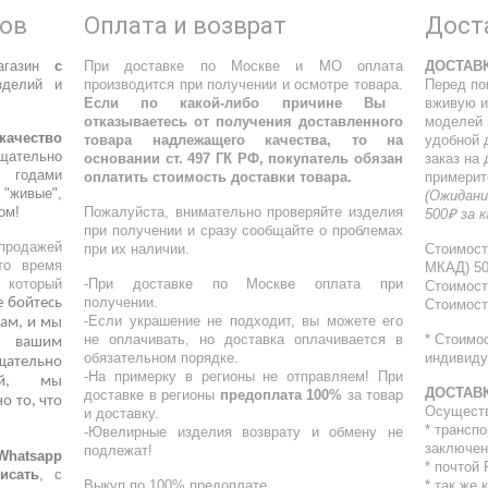
ров
Оплата и возврат
Дост
агазин
с
При доставке по Москве и МО оплата
ДОСТАВ
делий и
производится при получении и осмотре товара.
Перед по
Если по какой-либо причине Вы
вживую и
отказываетесь от получения доставленного
моделей 
качество
товара надлежащего качества, то на
удобной 
щательно
основании ст. 497 ГК РФ, покупатель обязан
заказ на
 годами
оплатить стоимость доставки товара.
примерит
"живые",
(Ожидани
ом!
Пожалуйста, внимательно проверяйте изделия
500₽ за 
при получении и сразу сообщайте о проблемах
родажей
при их наличии.
Стоимост
то время
МКАД) 5
, который
-При доставке по Москве оплата при
Стоимост
получении.
е бойтесь
Стоимост
-Если украшение не подходит, вы можете его
ам, и мы
не оплачивать, но доставка оплачивается в
* Стоимо
о вашим
обязательном порядке.
индивиду
ательно
-На примерку в регионы не отправляем! При
кой, мы
ДОСТАВ
доставке в регионы
предоплата 100%
за товар
о то, что
Осущест
и доставку.
* трансп
-Ювелирные изделия возврату и обмену не
заключен
подлежат!
atsapp
* почтой
исать
, с
Выкуп по 100% предоплате
* ⁠так же