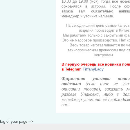
10.00 до 19.00 (мск), тогда все нюан
сохранятся в истории. После оф
заказа вам обязательно напи
менеджер и уточнит наличие.
На сегодняшний день самые качес
изделия производят в Китае
Мы работаем только с закрытыми фа
Это не массовое производство. Нет к
Весь товар изготавливается по ч
технологическим процессам под с
контролем.
В первую очередь все новинки по
в
Telegram
TiffanyLady
Фирменная упаковка оплач
отдельно
(если иное не ука
описании товара), заказать 
разделе Упаковка, либо в дал
менеджер уточнит её необходим
вас.
tag of your page -->