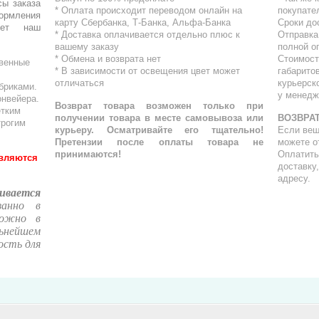
сы заказа
* Оплата происходит переводом онлайн на
покупате
ормления
карту Сбербанка, Т-Банка, Альфа-Банка
Сроки до
шет наш
* Доставка оплачивается отдельно плюс к
Отправка
вашему заказу
полной о
* Обмена и возврата нет
Стоимост
твенные
* В зависимости от освещения цвет может
габарито
отличаться
курьерск
бриками.
у менедж
онвейера.
Возврат товара возможен только при
етким
получении товара в месте самовывоза или
ВОЗВРАТ
трогим
курьеру. Осматривайте его тщательно!
Если вещ
Претензии после оплаты товара не
можете о
принимаются!
Оплатить
являются
доставку
адресу.
ивается
занно в
можно в
ьнейшем
ость для