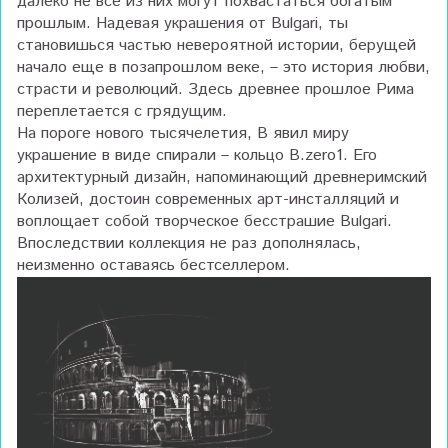
далеко не все из них могут похвастаться богатым
прошлым. Надевая украшения от Bulgari, ты
становишься частью невероятной истории, берущей
начало еще в позапрошлом веке, – это история любви,
страсти и революций. Здесь древнее прошлое Рима
переплетается с грядущим.
На пороге нового тысячелетия, B явил миру
украшение в виде спирали – кольцо B.zero1. Его
архитектурный дизайн, напоминающий древнеримский
Колизей, достоин современных арт-инсталляций и
воплощает собой творческое бесстрашие Bulgari.
Впоследствии коллекция не раз дополнялась,
неизменно оставаясь бестселлером.