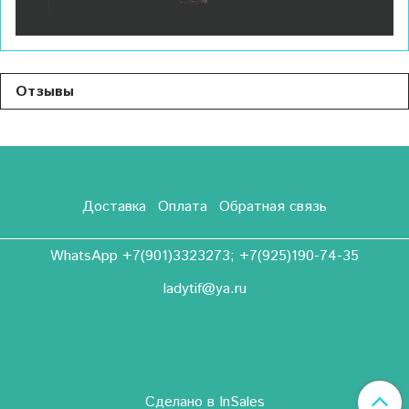
Отзывы
Доставка
Оплата
Обратная связь
WhatsApp +7(901)3323273; +7(925)190-74-35
ladytif@ya.ru
Сделано в InSales