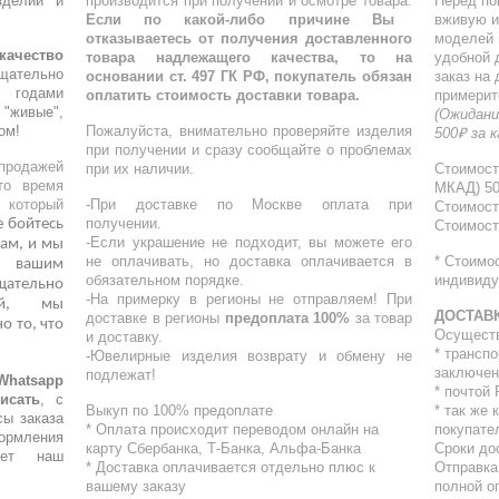
делий и
производится при получении и осмотре товара.
Перед по
Если по какой-либо причине Вы
вживую и
отказываетесь от получения доставленного
моделей 
качество
товара надлежащего качества, то на
удобной 
щательно
основании ст. 497 ГК РФ, покупатель обязан
заказ на
 годами
оплатить стоимость доставки товара.
примерит
"живые",
(Ожидани
ом!
Пожалуйста, внимательно проверяйте изделия
500₽ за 
при получении и сразу сообщайте о проблемах
родажей
при их наличии.
Стоимост
то время
МКАД) 5
, который
-При доставке по Москве оплата при
Стоимост
получении.
е бойтесь
Стоимост
-Если украшение не подходит, вы можете его
ам, и мы
не оплачивать, но доставка оплачивается в
* Стоимо
о вашим
обязательном порядке.
индивиду
ательно
-На примерку в регионы не отправляем! При
кой, мы
ДОСТАВ
доставке в регионы
предоплата 100%
за товар
о то, что
Осущест
и доставку.
* трансп
-Ювелирные изделия возврату и обмену не
заключен
подлежат!
atsapp
* почтой
исать
, с
Выкуп по 100% предоплате
* ⁠так же
сы заказа
* Оплата происходит переводом онлайн на
покупате
ормления
карту Сбербанка, Т-Банка, Альфа-Банка
Сроки до
шет наш
* Доставка оплачивается отдельно плюс к
Отправка
вашему заказу
полной о