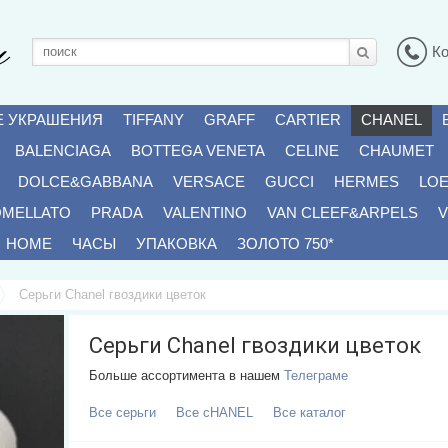
К
Е УКРАШЕНИЯ
TIFFANY
GRAFF
CARTIER
CHANEL
BALENCIAGA
BOTTEGA VENETA
CELINE
CHAUMET
DOLCE&GABBANA
VERSACE
GUCCI
HERMES
LO
OMELLATO
PRADA
VALENTINO
VAN CLEEF&ARPELS
V
HOME
ЧАСЫ
УПАКОВКА
ЗОЛОТО 750*
Серьги Chanel гвоздики цветок
Серьги Chanel гвоздики цветок
Больше ассортимента в нашем
Телеграме
Все
Серьги
Все
CHANEL
Все
Каталог