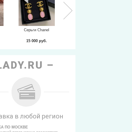
Серьги Chanel
Серьги Chanel
Се
15 000 руб.
16 500 руб.
1
LADY.RU
авка в любой регион
КА ПО МОСКВЕ