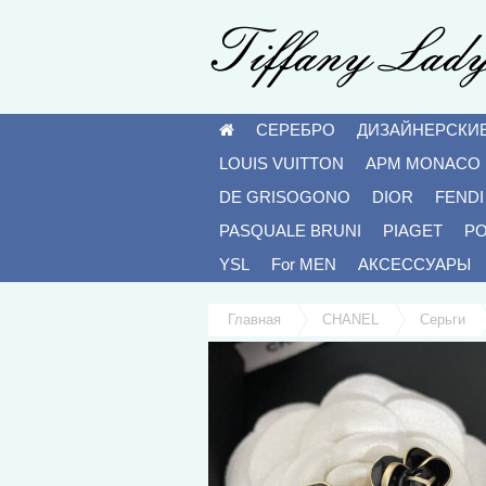
СЕРЕБРО
ДИЗАЙНЕРСКИ
LOUIS VUITTON
APM MONACO
DE GRISOGONO
DIOR
FENDI
PASQUALE BRUNI
PIAGET
P
YSL
For MEN
АКСЕССУАРЫ
Главная
CHANEL
Серьги