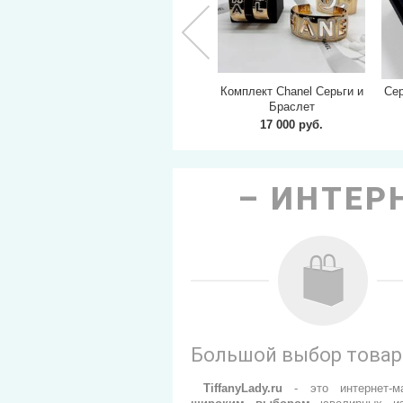
 черные
Серьги Chanel
Комплект Chanel Серьги и
Сер
Браслет
б.
7 000 руб.
17 000 руб.
ИНТЕРН
Большой выбор това
TiffanyLady.ru
- э
то интернет-м