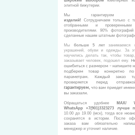
широким выбором
ювелирных из
элитной бижутерии.
Мы гарантируем
изделий
!
Сотрудничаем только с т
отобранными и проверенными
производителями.
90% фотографий 
сделанные нашим штатным фотограф
Мы
больше 5 лет
занимаемся п
украшений, обуви и одежды. За э
научились делать так, чтобы товар
заказывает человек, подошел ему.
Н
ошибиться с размером – напишите н
подберем товар конкретно п
параметрам. Каждый заказ тщ
проверяется перед отправ
гарантируем,
что вам приедет именн
вы заказали.
Обращаться удобнее
МАХ/ Wh
WhatsApp +7(901)3323273
лучше п
10.00 до 19.00 (мск), тогда все нюан
сохранятся в истории. После оф
заказа вам обязательно напи
менеджер и уточнит наличие.