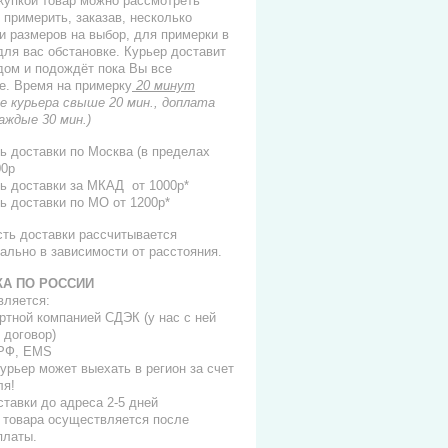
купкой товар можно рассмотреть
 примерить, заказав, несколько
и размеров на выбор, для примерки в
для вас обстановке. Курьер доставит
 дом и подождёт пока Вы все
е. Время на примерку
20 минут
е курьера свыше 20 мин., доплата
каждые 30 мин.)
ь доставки по Москва (в пределах
00р
ь доставки за МКАД от 1000р*
ь доставки по МО от 1200р*
сть доставки рассчитывается
ально в зависимости от расстояния.
КА ПО РОССИИ
вляется:
ортной компанией СДЭК (у нас с ней
 договор)
 РФ, EMS
 курьер может выехать в регион за счет
ля!
ставки до адреса 2-5 дней
 товара осуществляется после
платы.