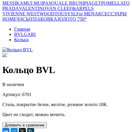
MESSIKA
MUI MUI
PASQUALE BRUNI
PIAGET
POMELLATO
PRADA
VALENTINO
VAN CLEEF&ARPELS
VIVIENNE WESTWOOD
TOUS
YSL
For MEN
АКСЕССУАРЫ
HOME
ЧАСЫ
УПАКОВКА
ЗОЛОТО 750*
Главная
BVLGARI
Кольца
Кольцо BVL
В наличии
Артикул: 6701
Сталь, покрытие белое, желтое, розовое золото 18К.
Цвет не сходит, можно мочить.
Добавить в сравнение