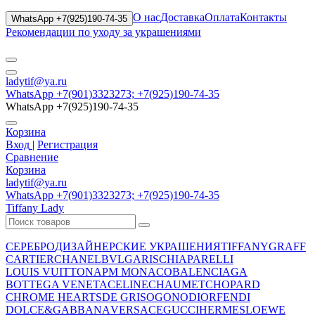
О нас
Доставка
Оплата
Контакты
WhatsApp +7(925)190-74-35
Рекомендации по уходу за украшениями
ladytif@ya.ru
WhatsApp +7(901)3323273; +7(925)190-74-35
WhatsApp +7(925)190-74-35
Корзина
Вход
|
Регистрация
Сравнение
Корзина
ladytif@ya.ru
WhatsApp +7(901)3323273; +7(925)190-74-35
Tiffany Lady
СЕРЕБРО
ДИЗАЙНЕРСКИЕ УКРАШЕНИЯ
TIFFANY
GRAFF
CARTIER
CHANEL
BVLGARI
SCHIAPARELLI
LOUIS VUITTON
APM MONACO
BALENCIAGA
BOTTEGA VENETA
CELINE
CHAUMET
CHOPARD
CHROME HEARTS
DE GRISOGONO
DIOR
FENDI
DOLCE&GABBANA
VERSACE
GUCCI
HERMES
LOEWE