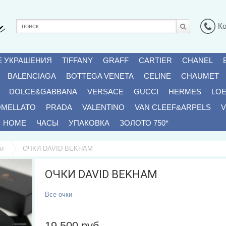
К
Е УКРАШЕНИЯ
TIFFANY
GRAFF
CARTIER
CHANEL
BALENCIAGA
BOTTEGA VENETA
CELINE
CHAUMET
DOLCE&GABBANA
VERSACE
GUCCI
HERMES
LO
OMELLATO
PRADA
VALENTINO
VAN CLEEF&ARPELS
V
HOME
ЧАСЫ
УПАКОВКА
ЗОЛОТО 750*
и
ОЧКИ DAVID BEKHAM
ОЧКИ DAVID BEKHAM
Все
Очки
19 500 руб.