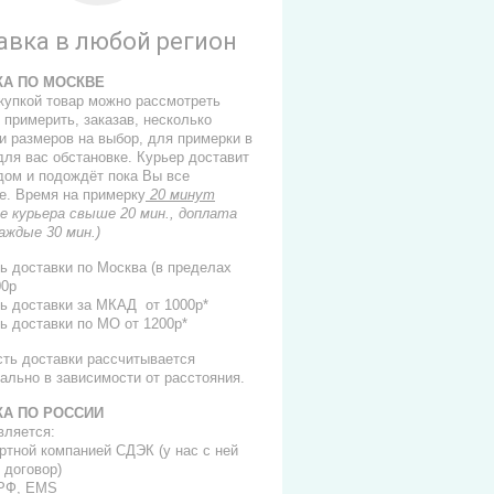
авка в любой регион
КА ПО МОСКВЕ
купкой товар можно рассмотреть
 примерить, заказав, несколько
и размеров на выбор, для примерки в
для вас обстановке. Курьер доставит
 дом и подождёт пока Вы все
е. Время на примерку
20 минут
е курьера свыше 20 мин., доплата
каждые 30 мин.)
ь доставки по Москва (в пределах
00р
ь доставки за МКАД от 1000р*
ь доставки по МО от 1200р*
сть доставки рассчитывается
ально в зависимости от расстояния.
КА ПО РОССИИ
вляется:
ортной компанией СДЭК (у нас с ней
 договор)
 РФ, EMS