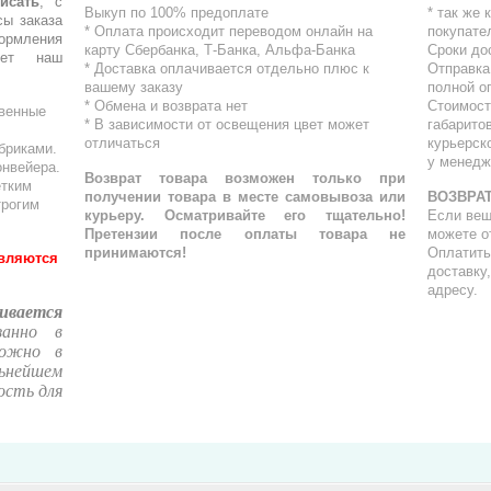
исать
, с
Выкуп по 100% предоплате
* ⁠так же
сы заказа
* Оплата происходит переводом онлайн на
покупате
ормления
карту Сбербанка, Т-Банка, Альфа-Банка
Сроки до
шет наш
* Доставка оплачивается отдельно плюс к
Отправка
вашему заказу
полной о
* Обмена и возврата нет
Стоимост
твенные
* В зависимости от освещения цвет может
габарито
отличаться
курьерск
бриками.
у менедж
онвейера.
Возврат товара возможен только при
етким
получении товара в месте самовывоза или
ВОЗВРАТ
трогим
курьеру. Осматривайте его тщательно!
Если вещ
Претензии после оплаты товара не
можете о
принимаются!
Оплатить
являются
доставку
адресу.
ивается
занно в
можно в
ьнейшем
ость для