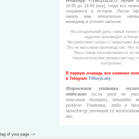
WhatsApp +7(901)3323273
лучше п
10.00 до 19.00 (мск), тогда все нюан
сохранятся в истории. После оф
заказа вам обязательно напи
менеджер и уточнит наличие.
На сегодняшний день самые качес
изделия производят в Китае
Мы работаем только с закрытыми фа
Это не массовое производство. Нет к
Весь товар изготавливается по ч
технологическим процессам под с
контролем.
В первую очередь все новинки по
в
Telegram
TiffanyLady
Фирменная упаковка оплач
отдельно
(если иное не ука
описании товара), заказать 
разделе Упаковка, либо в дал
менеджер уточнит её необходим
вас.
tag of your page -->