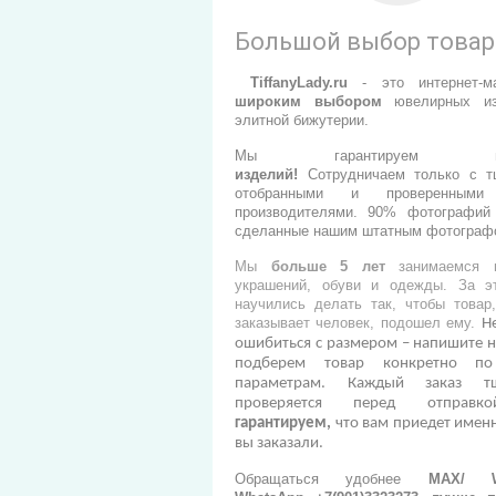
Большой выбор това
TiffanyLady.ru
- э
то интернет-м
широким выбором
ювелирных из
элитной бижутерии.
Мы гарантируем
изделий
!
Сотрудничаем только с т
отобранными и проверенными
производителями.
90% фотографий 
сделанные нашим штатным фотограф
Мы
больше 5 лет
занимаемся п
украшений, обуви и одежды. За э
научились делать так, чтобы товар
заказывает человек, подошел ему.
Н
ошибиться с размером – напишите н
подберем товар конкретно п
параметрам. Каждый заказ тщ
проверяется перед отправ
гарантируем,
что вам приедет именн
вы заказали.
Обращаться удобнее
МАХ/ Wh