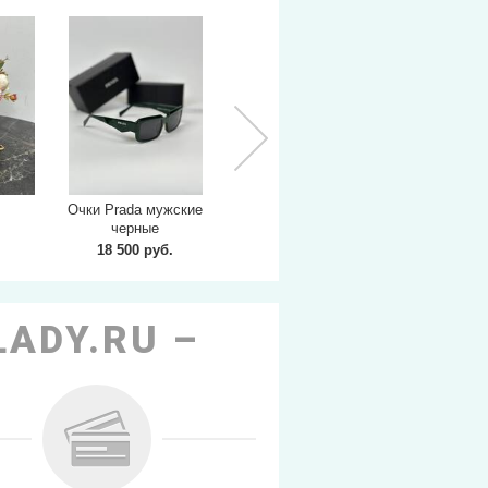
Очки Prada мужские
Очки Miu Miu
О
черные
18 500 руб.
25 000 руб.
2
LADY.RU