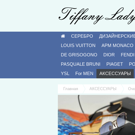
СЕРЕБРО
ДИЗАЙНЕРСКИ
LOUIS VUITTON
APM MONACO
DE GRISOGONO
DIOR
FENDI
PASQUALE BRUNI
PIAGET
P
YSL
For MEN
АКСЕССУАРЫ
Главная
АКСЕССУАРЫ
Очк