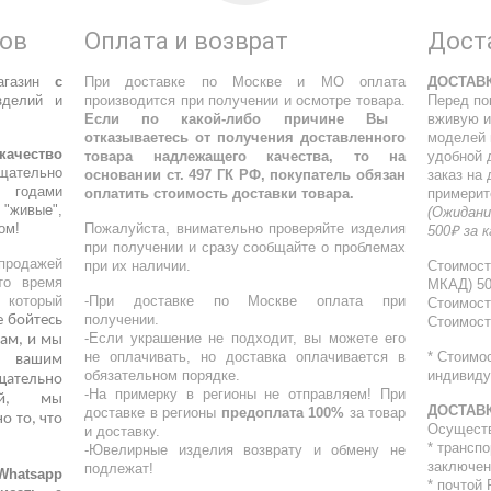
ров
Оплата и возврат
Дост
агазин
с
При доставке по Москве и МО оплата
ДОСТАВ
делий и
производится при получении и осмотре товара.
Перед по
Если по какой-либо причине Вы
вживую и
отказываетесь от получения доставленного
моделей 
качество
товара надлежащего качества, то на
удобной 
щательно
основании ст. 497 ГК РФ, покупатель обязан
заказ на
 годами
оплатить стоимость доставки товара.
примерит
"живые",
(Ожидани
ом!
Пожалуйста, внимательно проверяйте изделия
500₽ за 
при получении и сразу сообщайте о проблемах
родажей
при их наличии.
Стоимост
то время
МКАД) 5
, который
-При доставке по Москве оплата при
Стоимост
получении.
е бойтесь
Стоимост
-Если украшение не подходит, вы можете его
ам, и мы
не оплачивать, но доставка оплачивается в
* Стоимо
о вашим
обязательном порядке.
индивиду
ательно
-На примерку в регионы не отправляем! При
кой, мы
ДОСТАВ
доставке в регионы
предоплата 100%
за товар
о то, что
Осущест
и доставку.
* трансп
-Ювелирные изделия возврату и обмену не
заключен
подлежат!
atsapp
* почтой