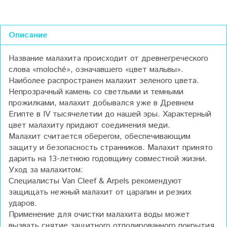
Описание
Н
азвание малахита происходит от древнегреческого
слова «moloché», означавшего «цвет мальвы».
Наиболее распространен малахит зеленого цвета.
Непрозрачный камень со светлыми и темными
прожилками, малахит добывался уже в Древнем
Египте в IV тысячелетии до нашей эры. Характерный
цвет малахиту придают соединения меди.
М
алахит считается оберегом, обеспечивающим
защиту и безопасность странников. Малахит принято
дарить на 13-летнюю годовщину совместной жизни.
Уход за малахитом:
Специалисты Van Cleef & Arpels рекомендуют
защищать нежный малахит от царапин и резких
ударов.
Применение для очистки малахита воды может
вызвать снятие защитного отполированного покрытия