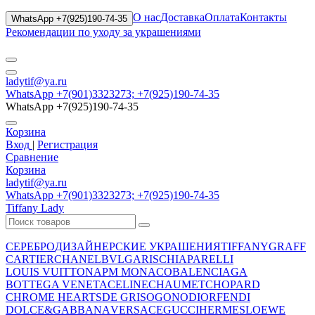
О нас
Доставка
Оплата
Контакты
WhatsApp +7(925)190-74-35
Рекомендации по уходу за украшениями
ladytif@ya.ru
WhatsApp +7(901)3323273; +7(925)190-74-35
WhatsApp +7(925)190-74-35
Корзина
Вход
|
Регистрация
Сравнение
Корзина
ladytif@ya.ru
WhatsApp +7(901)3323273; +7(925)190-74-35
Tiffany Lady
СЕРЕБРО
ДИЗАЙНЕРСКИЕ УКРАШЕНИЯ
TIFFANY
GRAFF
CARTIER
CHANEL
BVLGARI
SCHIAPARELLI
LOUIS VUITTON
APM MONACO
BALENCIAGA
BOTTEGA VENETA
CELINE
CHAUMET
CHOPARD
CHROME HEARTS
DE GRISOGONO
DIOR
FENDI
DOLCE&GABBANA
VERSACE
GUCCI
HERMES
LOEWE