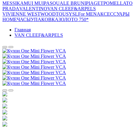
MESSIKA
MUI MUI
PASQUALE BRUNI
PIAGET
POMELLATO
PRADA
VALENTINO
VAN CLEEF&ARPELS
VIVIENNE WESTWOOD
TOUS
YSL
For MEN
АКСЕССУАРЫ
HOME
ЧАСЫ
УПАКОВКА
ЗОЛОТО 750*
Главная
VAN CLEEF&ARPELS